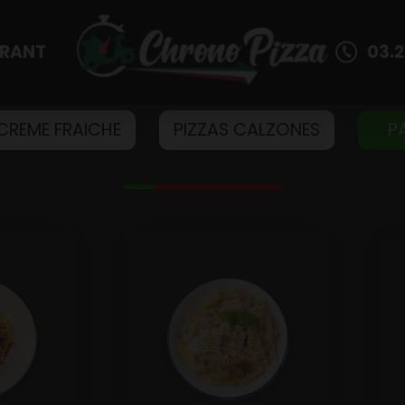
URANT
03.2
 CREME FRAICHE
PIZZAS CALZONES
P