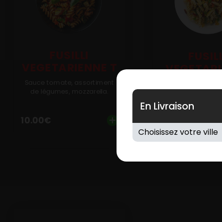
FUSILLI
FUSIL
VEGETARIENNE T
VEGETAR
CF
Sauce tomate, assortiment
de légumes, mozzarella.
Crème fraîche, as
En Livraison
de légumes, moz
10.00
€
10.00
€