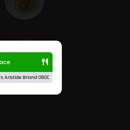
FUSILLI FRUITS
DE MER
Crème fraîche, cocktail de
fruits de mer.
lace
1.00
€