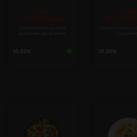
Programme De Fidélité
FUSILLI
FUSIL
CARBONARA
BOLOGN
Avis
Crème fraîche, lardons,
Sauce tomate, bo
Mon Compte
mozzarella, jaune d'oeuf.
mozzarell
Notre Restaurant
10.00
€
10.00
€
Zones de Livraison