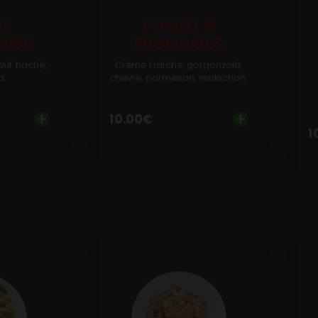
LI
FUSILLI 4
AISE
FROMAGES
euf haché,
Crème fraîche, gorgonzola,
a.
chèvre, parmesan, reblochon.
10.00
€
1