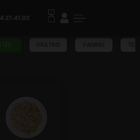
0
4.27.41.02
//
ATES
GRATINS
PANINIS
TEX