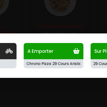
FUSILLI SAUMON
LI
IENNE
Crème fraîche, saumon,
mozzarella.
sortiment
A Emporter
Sur P
zarella.
11.00
€
1