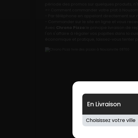
Programme De Fidélité
période des promos sur quelques produits, n'h
=> Comment commander votre plat à Nouzonvi
- Par téléphone en appelant directement sur
Avis
- Commander sur le site en ligne et vous rece
Avec
Chrono Pizza
le principe livraison de r
Mon Compte
l'on s'affaire à régaler vos papilles dans la cu
économique et pratique, laissez-vous tenter pa
Notre Restaurant
Zones de Livraison
En Livraison