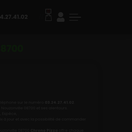
0
4.27.41.02
//
08700
éléphone sur le numéro
03.24.27.41.02
.
Nouzonville 08700 et ses alentours.
 Espèce, .
rix à jour et avec la possibilité de commander
ouzonville 08700
Chrono Pizza
offre chaque