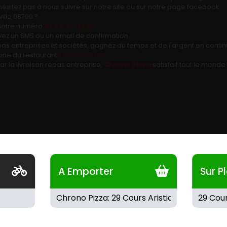
ésitez pas à nous suivre sur notre site ou sur notre page facebook.
lle 08700 ?
 notre numéro
03.24.27.41.02
.
vez un SMS ou un email de confirmation.
epas entreprises et sociétés, gagnez du temps et de l'argent en cont
isine du restaurant
Chrono Pizza
.
r la livraison repas entreprise,
Chrono Pizza
satisfait tout le monde 
A Emporter
Sur P