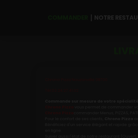
COMMANDER
NOTRE RESTA
LIVR
Accueil
Allergènes
Charte Qualité
Chrono Pizza Nouzonville 08700
C.G.V
Tél:03.24.27.41.02
Commande sur mesure de votre spécialité
Contact
Chrono Pizza
vous permet de commander votre
Chrono Pizza
commander:Menus, PIZZAS, PATES,
Mentions Légales
Pour le confort de ses clients,
Chrono Pizza
ac
Bénéficiez d'un service élégant et rapide grâce
Mobile
en ligne.
Suiver aussi l'état de notre restaurant (Ouve