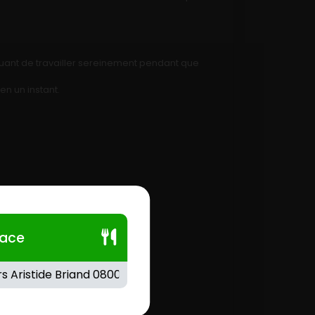
inuant de travailler sereinement pendant que
en un instant.
lace