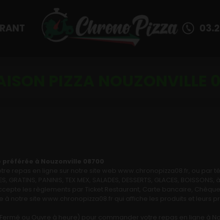
URANT
03.2
AISON PIZZA NOUZONVILLE 
 préférée à Nouzonville 08700
 repas en ligne sur notre site web www.chronopizza08.fr, ou par t
 GRATINS, PANINIS, TEX MEX, SALADES, DESSERTS, GLACES, BOISSONS, à 
cepte les règlements par Ticket Restaurant, Carte bancaire, Chèque,
 à notre site www.chronopizza08.fr qui affiche les produits et leurs p
rt, Fermé ou Ouvre à heure) pour commander votre repas en ligne à N