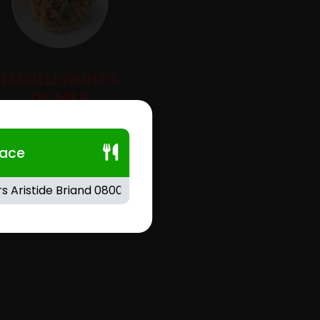
FUSILLI FRUITS
DE MER
Crème fraîche, cocktail de
fruits de mer.
lace
1.00
€