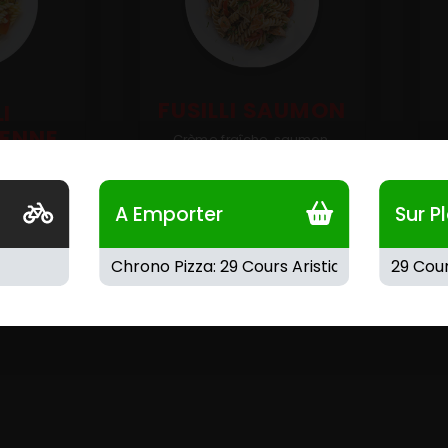
FUSILLI SAUMON
LI
IENNE
Crème fraîche, saumon,
mozzarella.
sortiment
A Emporter
Sur P
zarella.
11.00
€
1