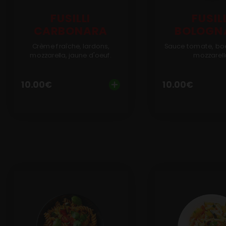
Programme De Fidélité
FUSILLI
FUSIL
CARBONARA
BOLOGN
Avis
Crème fraîche, lardons,
Sauce tomate, bo
Mon Compte
mozzarella, jaune d'oeuf.
mozzarell
Notre Restaurant
10.00
€
10.00
€
Zones de Livraison