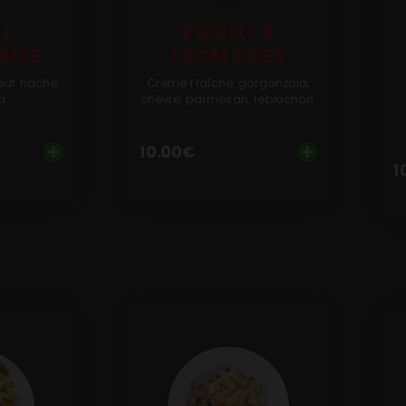
LI
FUSILLI 4
AISE
FROMAGES
euf haché,
Crème fraîche, gorgonzola,
a.
chèvre, parmesan, reblochon.
10.00
€
1