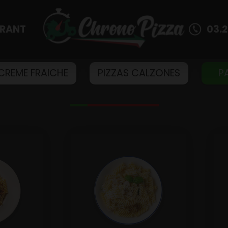
URANT
03.2
 CREME FRAICHE
PIZZAS CALZONES
P