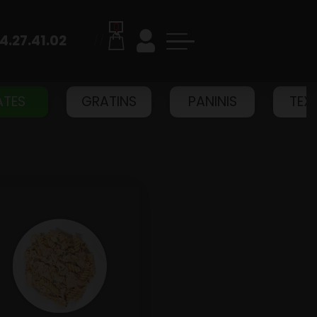
0
4.27.41.02
//
ATES
GRATINS
PANINIS
TEX