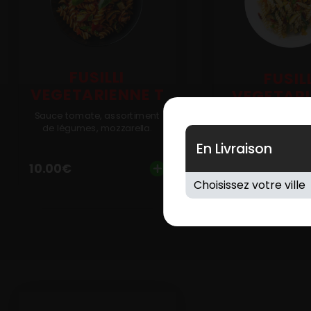
FUSILLI
FUSIL
VEGETARIENNE T
VEGETAR
CF
Sauce tomate, assortiment
de légumes, mozzarella.
Crème fraîche, as
En Livraison
de légumes, moz
10.00
€
10.00
€