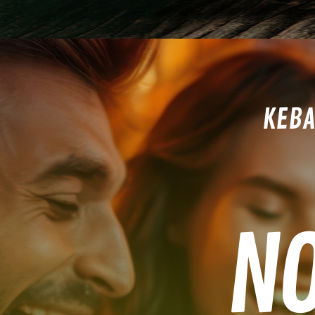
KEBA
NO