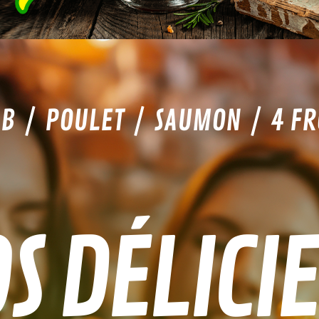
B / POULET / SAUMON / 4 F
S DÉLICI