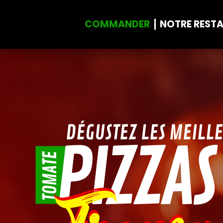
COMMANDER
NOTRE REST
Accueil
Allergènes
Charte Qualité
DÉGUSTEZ LES MEILL
PIZZAS
C.G.V
TOMATE
Contact
Mentions Légales
Mobile