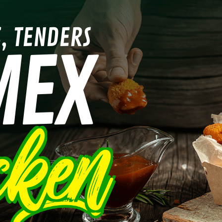
, TENDERS
MEX
cken