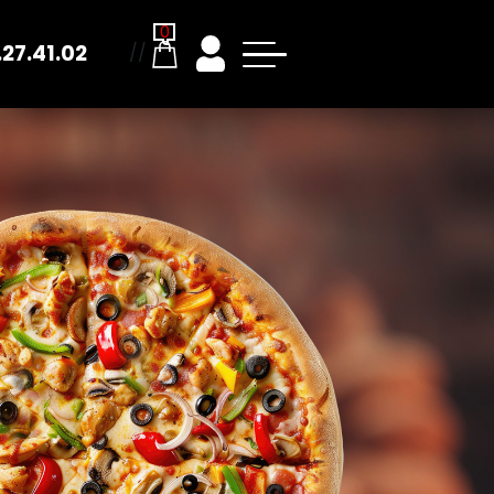
0
.27.41.02
//