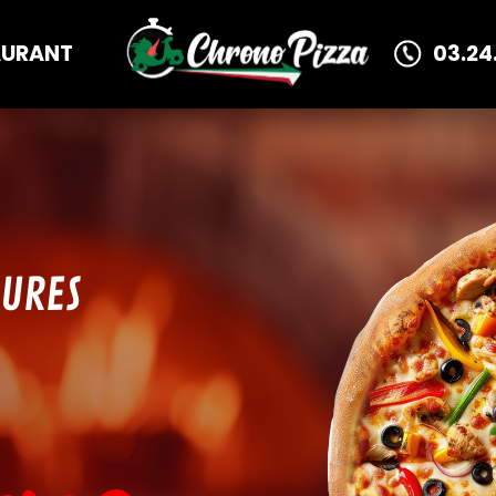
AURANT
03.24
EURES